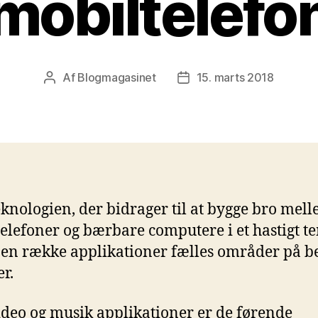
mobiltelefo
Af
Blogmagasinet
15. marts 2018
Indlægsforfatter
Indlægsdato
knologien, der bidrager til at bygge bro mel
elefoner og bærbare computere i et hastigt t
 en række applikationer fælles områder på b
r.
video og musik applikationer er de førende