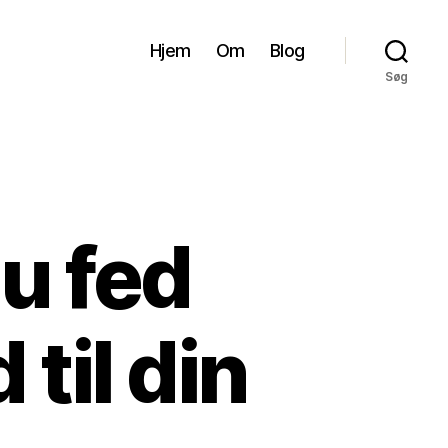
Hjem
Om
Blog
Søg
u fed
til din