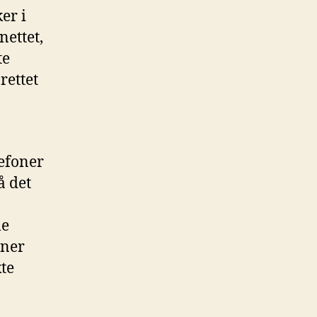
er i
nettet,
te
rettet
lefoner
å det
le
oner
te