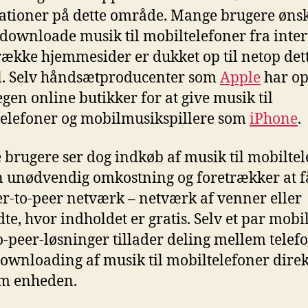
ationer på dette område. Mange brugere ønsk
 downloade musik til mobiltelefoner fra inter
række hjemmesider er dukket op til netop det
l. Selv håndsætproducenter som
Apple
har op
egen online butikker for at give musik til
elefoner og mobilmusikspillere som
iPhone
.
brugere ser dog indkøb af musik til mobilte
 unødvendig omkostning og foretrækker at f
er-to-peer netværk – netværk af venner eller
te, hvor indholdet er gratis. Selv et par mobi
o-peer-løsninger tillader deling mellem telef
ownloading af musik til mobiltelefoner direk
m enheden.