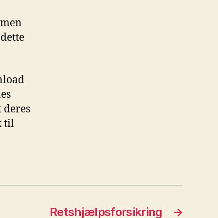
, men
 dette
nload
nes
t deres
til
Retshjælpsforsikring
→