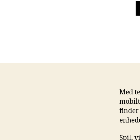
Med te
mobilt
finder
enhede
Spil, 