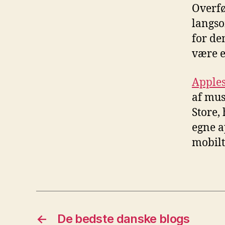
Overfø
langso
for de
være e
Apples
af mus
Store,
egne a
mobilt
←
De bedste danske blogs