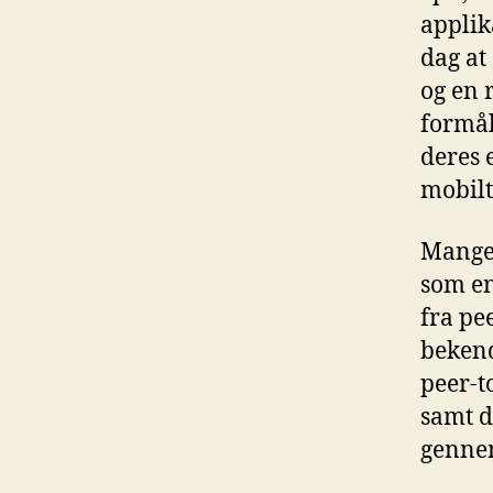
applik
dag at
og en 
formå
deres 
mobilt
Mange 
som en
fra pe
bekend
peer-t
samt d
genne